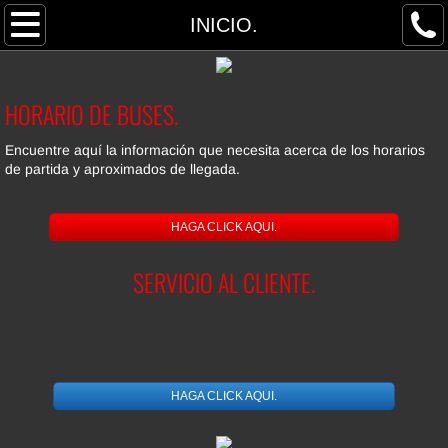
INICIO.
INICIO.
SOBRE NOSOTROS.
HORARIO DE BUSES.
CONTÀCTENOS.
​Encuentre aquí la información que necesita acerca de los horarios
de partida y aproximados de llegada.
HORARIOS Y TARIFAS.
Nuevos Servicios.
HAGA CLICK AQUI.
SERVICIO AL CLIENTE.
SEMANA SANTA.
HAGA CLICK AQUI.